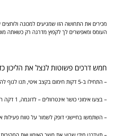
מכירים את התחושה הזו שמגיעים למכונה ולוחצים 
העומס ומאפשרים לך לקפוץ מדרגה רק כשאתה מוכן
חמש דרכים פשוטות לנצל את הליכון כד
– התחילו ב-5 דקות חימום בקצב איטי, תנו לגוף להתכונן.
– בצעו אימוני כושר אינטרוולים – לדוגמה, 1 דקה ריצה עצימה, 2 דקות הליכה להתאוששות.
– השתמשו בחיישני דופק לשמור על טווח פעילות או
– תעדכנו מידי שבוע את משך האימון ואת המהירות 