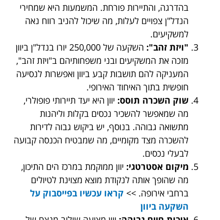
בהדרגה, והתיירות פורחת. המשמעות היא שמחירי
הנדל"ן צפויים לעלות, מה שיכול להניב רווח נאה
למשקיעים.
"ויזת זהב":
השקעה של 250,000 יורו בנדל"ן ביוון
מזכה את המשקיעים ובני משפחותיהם ב"ויזת זהב",
המעניקה להם תושבות קבע ביוון ואפשרות לנסיעה
חופשית בתוך האיחוד האירופי.
שוק השכרה תוסס:
יוון היא יעד תיירותי פופולרי,
מה שמאפשר להשכיר נכסים בקלות וליהנות
מתשואה גבוהה. בנוסף, יש ביקוש גבוה לדירות
להשכרה מצד מקומיים, מה שמבטיח הכנסה קבועה
לבעלי נכסים.
מיקום אסטרטגי:
יוון ממוקמת במרכז הים התיכון,
מה שהופך אותה לנקודת מוצא מצוינת לטיולים
ברחבי אירופה. >>
קראו עכשיו בפייסבוק על
השקעה ביוון
איכות חיים גבוהה:
יוון מציעה שילוב מנצח של