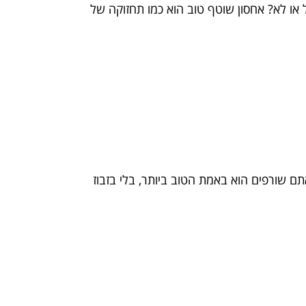
עם אחת וחוזרים על זה? מתחלפים מדי פעם, מנקים את הכלים, מוודאים שהמüll התקלקל או לא? אחסון שוטף טוב הוא כמו תחזוקה של
ם שורפים הוא באמת הטוב ביותר, בלי בזבוז