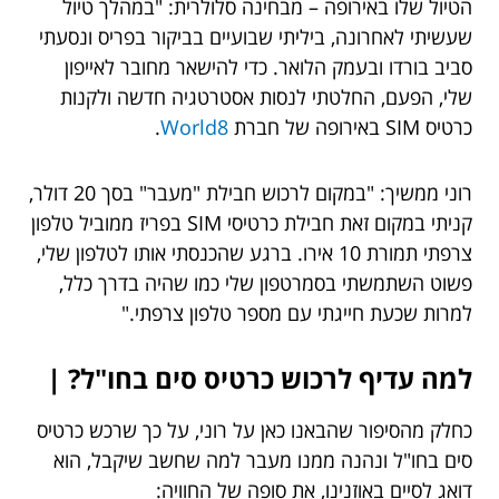
הטיול שלו באירופה – מבחינה סלולרית: "במהלך טיול
שעשיתי לאחרונה, ביליתי שבועיים בביקור בפריס ונסעתי
סביב בורדו ובעמק הלואר. כדי להישאר מחובר לאייפון
שלי, הפעם, החלטתי לנסות אסטרטגיה חדשה ולקנות
כרטיס SIM באירופה של חברת
World8
.
רוני ממשיך: "במקום לרכוש חבילת "מעבר" בסך 20 דולר,
קניתי במקום זאת חבילת כרטיסי SIM בפריז ממוביל טלפון
צרפתי תמורת 10 אירו. ברגע שהכנסתי אותו לטלפון שלי,
פשוט השתמשתי בסמרטפון שלי כמו שהיה בדרך כלל,
למרות שכעת חייגתי עם מספר טלפון צרפתי."
למה עדיף לרכוש כרטיס סים בחו"ל? |
כחלק מהסיפור שהבאנו כאן על רוני, על כך שרכש כרטיס
סים בחו"ל ונהנה ממנו מעבר למה שחשב שיקבל, הוא
דואג לסיים באוזנינו, את סופה של החוויה: